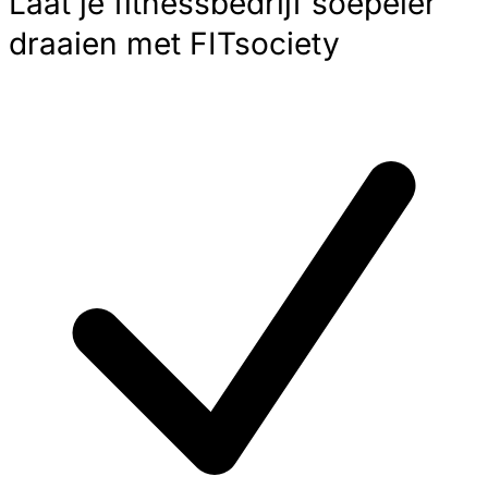
Laat je fitnessbedrijf soepeler
draaien met FITsociety