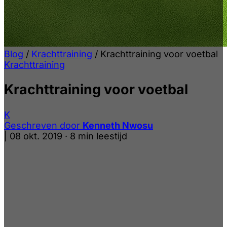
Blog
/
Krachttraining
/
Krachttraining voor voetbal
Krachttraining
Krachttraining voor voetbal
K
Geschreven door
Kenneth Nwosu
|
08 okt. 2019
·
8 min leestijd