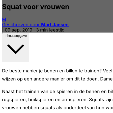
Squat voor vrouwen
M
Geschreven door
Mart Jansen
|
09 sep. 2019
·
3 min leestijd
Inhoudsopgave
De beste manier je benen en billen te trainen? Veel
wijzen op een andere manier om dit te doen. Dam
Naast het trainen van de spieren in de benen en bil
rugspieren, buikspieren en armspieren. Squats zij
vrouwen hebben squats als onderdeel van hun wo