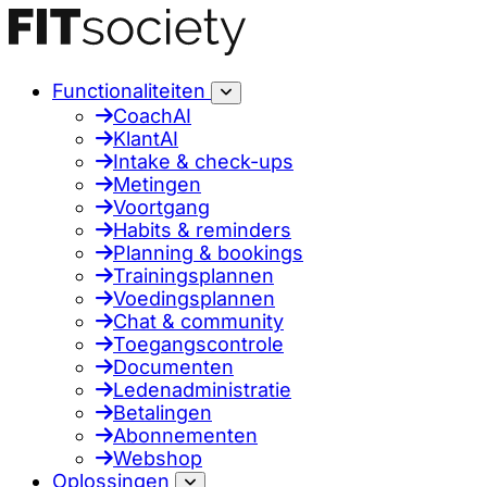
Functionaliteiten
CoachAI
KlantAI
Intake & check-ups
Metingen
Voortgang
Habits & reminders
Planning & bookings
Trainingsplannen
Voedingsplannen
Chat & community
Toegangscontrole
Documenten
Ledenadministratie
Betalingen
Abonnementen
Webshop
Oplossingen