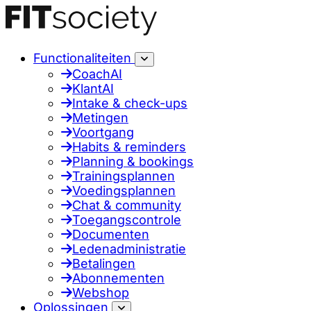
Functionaliteiten
CoachAI
KlantAI
Intake & check-ups
Metingen
Voortgang
Habits & reminders
Planning & bookings
Trainingsplannen
Voedingsplannen
Chat & community
Toegangscontrole
Documenten
Ledenadministratie
Betalingen
Abonnementen
Webshop
Oplossingen