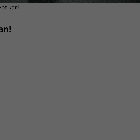
et kan!
an!