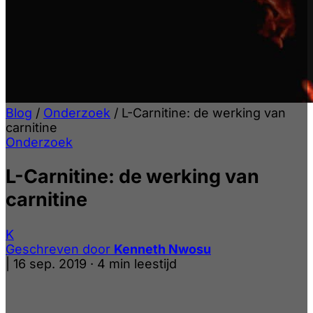
Blog
/
Onderzoek
/
L-Carnitine: de werking van
carnitine
Onderzoek
L-Carnitine: de werking van
carnitine
K
Geschreven door
Kenneth Nwosu
|
16 sep. 2019
·
4 min leestijd