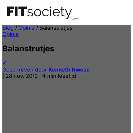
Blog
/
Opinie
/
Balanstrutjes
Opinie
Balanstrutjes
K
Geschreven door
Kenneth Nwosu
|
28 nov. 2019
·
4 min leestijd