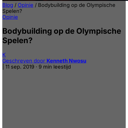
Blog
/
Opinie
/
Bodybuilding op de Olympische
Spelen?
Opinie
Bodybuilding op de Olympische
Spelen?
K
Geschreven door
Kenneth Nwosu
|
11 sep. 2019
·
9 min leestijd