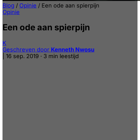
Blog
/
Opinie
/
Een ode aan spierpijn
Opinie
Een ode aan spierpijn
K
Geschreven door
Kenneth Nwosu
|
16 sep. 2019
·
3 min leestijd