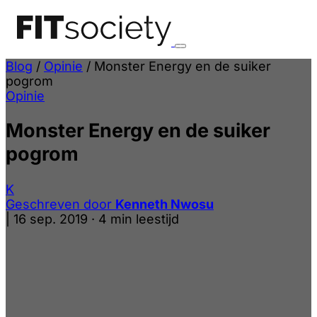
Blog
/
Opinie
/
Monster Energy en de suiker
pogrom
Opinie
Monster Energy en de suiker
pogrom
K
Geschreven door
Kenneth Nwosu
|
16 sep. 2019
·
4 min leestijd