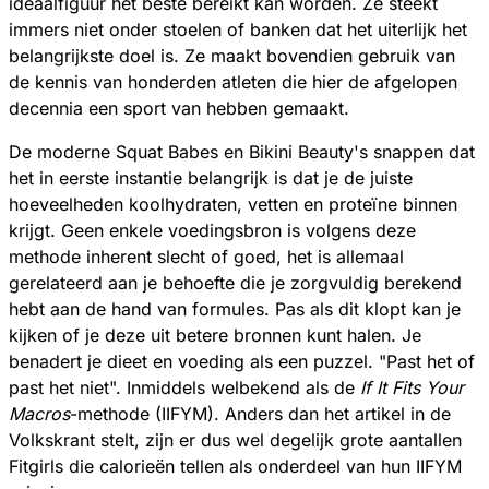
ideaalfiguur het beste bereikt kan worden. Ze steekt
immers niet onder stoelen of banken dat het uiterlijk het
belangrijkste doel is. Ze maakt bovendien gebruik van
de kennis van honderden atleten die hier de afgelopen
decennia een sport van hebben gemaakt.
De moderne Squat Babes en Bikini Beauty's snappen dat
het in eerste instantie belangrijk is dat je de juiste
hoeveelheden koolhydraten, vetten en proteïne binnen
krijgt. Geen enkele voedingsbron is volgens deze
methode inherent slecht of goed, het is allemaal
gerelateerd aan je behoefte die je zorgvuldig berekend
hebt aan de hand van formules. Pas als dit klopt kan je
kijken of je deze uit betere bronnen kunt halen. Je
benadert je dieet en voeding als een puzzel. "Past het of
past het niet". Inmiddels welbekend als de
If It Fits Your
Macros
-methode (IIFYM). Anders dan het artikel in de
Volkskrant stelt, zijn er dus wel degelijk grote aantallen
Fitgirls die calorieën tellen als onderdeel van hun IIFYM