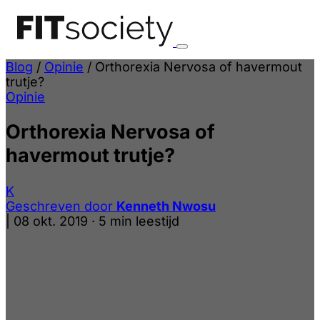
Blog
/
Opinie
/
Orthorexia Nervosa of havermout
trutje?
Opinie
Orthorexia Nervosa of
havermout trutje?
K
Geschreven door
Kenneth Nwosu
|
08 okt. 2019
·
5 min leestijd