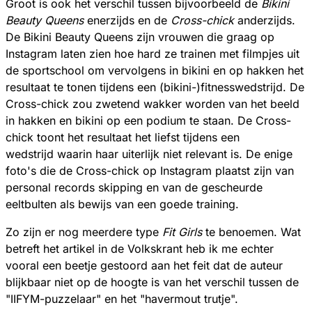
Groot is ook het verschil tussen bijvoorbeeld de
Bikini
Beauty Queens
enerzijds en de
Cross-chick
anderzijds.
De Bikini Beauty Queens zijn vrouwen die graag op
Instagram laten zien hoe hard ze trainen met filmpjes uit
de sportschool om vervolgens in bikini en op hakken het
resultaat te tonen tijdens een (bikini-)fitnesswedstrijd. De
Cross-chick zou zwetend wakker worden van het beeld
in hakken en bikini op een podium te staan. De Cross-
chick toont het resultaat het liefst tijdens een
wedstrijd waarin haar uiterlijk niet relevant is. De enige
foto's die de Cross-chick op Instagram plaatst zijn van
personal records skipping en van de gescheurde
eeltbulten als bewijs van een goede training.
Zo zijn er nog meerdere type
Fit Girls
te benoemen. Wat
betreft het artikel in de Volkskrant heb ik me echter
vooral een beetje gestoord aan het feit dat de auteur
blijkbaar niet op de hoogte is van het verschil tussen de
"IIFYM-puzzelaar" en het "havermout trutje".