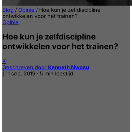
Blog
/
Opinie
/
Hoe kun je zelfdiscipline
ontwikkelen voor het trainen?
Opinie
Hoe kun je zelfdiscipline
ontwikkelen voor het trainen?
K
Geschreven door
Kenneth Nwosu
|
11 sep. 2019
·
5 min leestijd