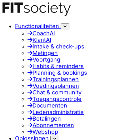
Functionaliteiten
CoachAI
KlantAI
Intake & check-ups
Metingen
Voortgang
Habits & reminders
Planning & bookings
Trainingsplannen
Voedingsplannen
Chat & community
Toegangscontrole
Documenten
Ledenadministratie
Betalingen
Abonnementen
Webshop
Oplossingen