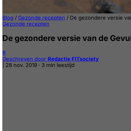
Blog
/
Gezonde recepten
/
De gezondere versie va
Gezonde recepten
De gezondere versie van de Gevu
R
Geschreven door
Redactie FITsociety
|
28 nov. 2019
·
3 min leestijd