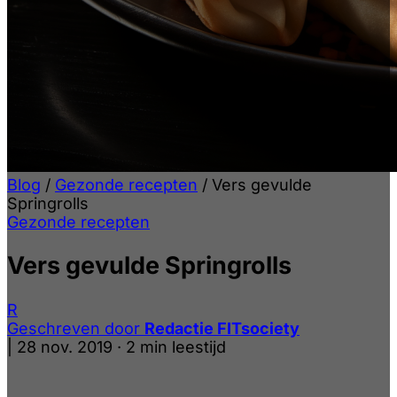
Blog
/
Gezonde recepten
/
Vers gevulde
Springrolls
Gezonde recepten
Vers gevulde Springrolls
R
Geschreven door
Redactie FITsociety
|
28 nov. 2019
·
2 min leestijd