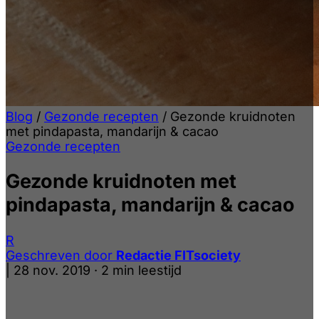
Blog
/
Gezonde recepten
/
Gezonde kruidnoten
met pindapasta, mandarijn & cacao
Gezonde recepten
Gezonde kruidnoten met
pindapasta, mandarijn & cacao
R
Geschreven door
Redactie FITsociety
|
28 nov. 2019
·
2 min leestijd