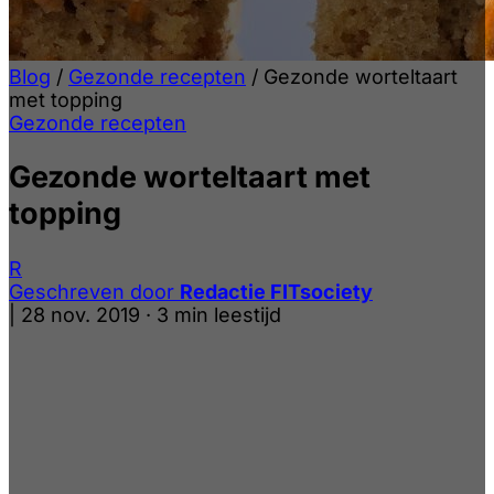
Blog
/
Gezonde recepten
/
Gezonde worteltaart
met topping
Gezonde recepten
Gezonde worteltaart met
topping
R
Geschreven door
Redactie FITsociety
|
28 nov. 2019
·
3 min leestijd