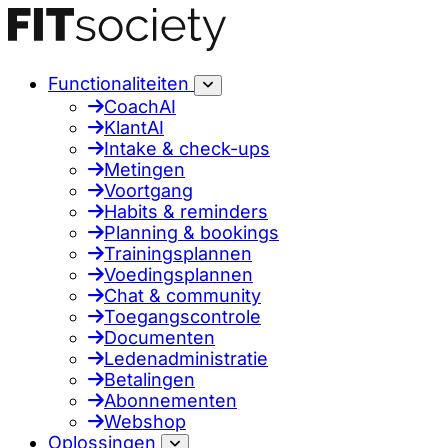
Functionaliteiten
CoachAI
KlantAI
Intake & check-ups
Metingen
Voortgang
Habits & reminders
Planning & bookings
Trainingsplannen
Voedingsplannen
Chat & community
Toegangscontrole
Documenten
Ledenadministratie
Betalingen
Abonnementen
Webshop
Oplossingen