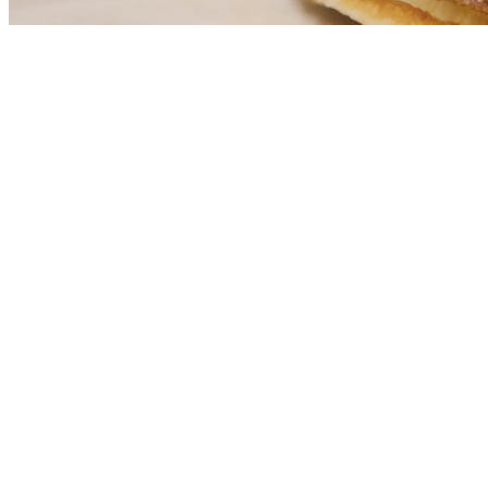
Boekweit proteine pannenkoeken met
vruchtencompote
28 nov. 2019