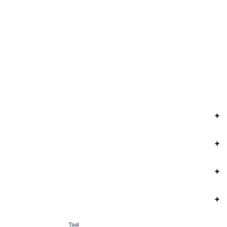
Terug naar Gezonde recepten
FITsociety
Functionaliteiten
Oplossingen
Tools
Taal