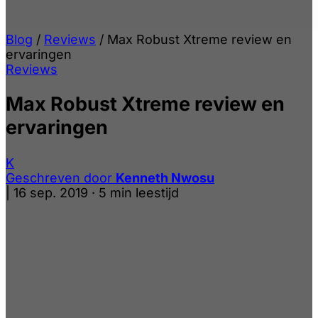
Blog
/
Reviews
/
Max Robust Xtreme review en
ervaringen
Reviews
Max Robust Xtreme review en
ervaringen
K
Geschreven door
Kenneth Nwosu
|
16 sep. 2019
·
5 min leestijd