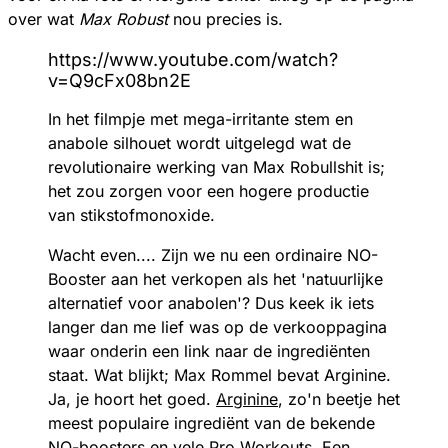
over wat
Max Robust
nou precies is.
https://www.youtube.com/watch?
v=Q9cFx08bn2E
In het filmpje met mega-irritante stem en
anabole silhouet wordt uitgelegd wat de
revolutionaire werking van Max Robullshit is;
het zou zorgen voor een hogere productie
van stikstofmonoxide.
Wacht even.... Zijn we nu een ordinaire NO-
Booster aan het verkopen als het 'natuurlijke
alternatief voor anabolen'? Dus keek ik iets
langer dan me lief was op de verkooppagina
waar onderin een link naar de ingrediënten
staat. Wat blijkt; Max Rommel bevat Arginine.
Ja, je hoort het goed.
Arginine
, zo'n beetje het
meest populaire ingrediënt van de bekende
NO-boosters en vele Pro Workouts. Een