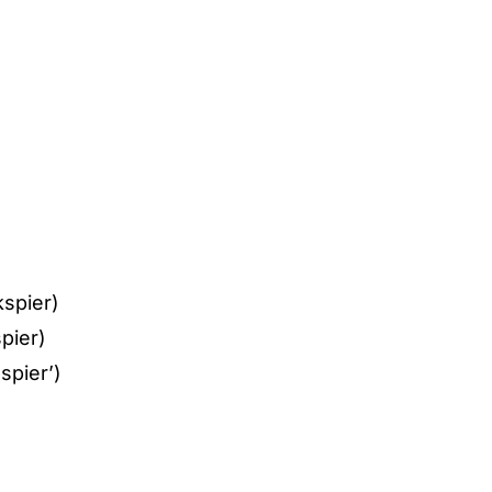
kspier)
pier)
spier’)