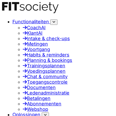
Functionaliteiten
CoachAI
KlantAI
Intake & check-ups
Metingen
Voortgang
Habits & reminders
Planning & bookings
Trainingsplannen
Voedingsplannen
Chat & community
Toegangscontrole
Documenten
Ledenadministratie
Betalingen
Abonnementen
Webshop
Oplossingen