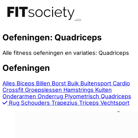
Oefeningen: Quadriceps
Alle fitness oefeningen en variaties: Quadriceps
Oefeningen
Alles
Biceps
Billen
Borst
Buik
Buitensport
Cardio
Crossfit
Groepslessen
Hamstrings
Kuiten
Onderarmen
Onderrug
Plyometrisch
Quadriceps
Rug
Schouders
Trapezius
Triceps
Vechtsport