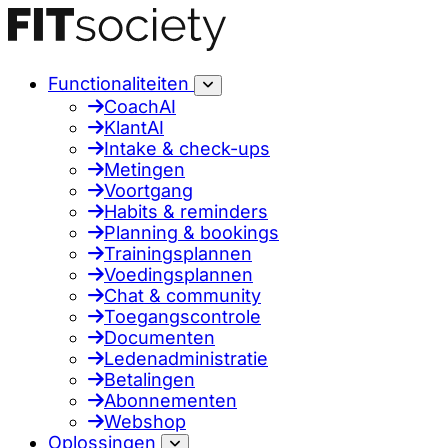
Functionaliteiten
CoachAI
KlantAI
Intake & check-ups
Metingen
Voortgang
Habits & reminders
Planning & bookings
Trainingsplannen
Voedingsplannen
Chat & community
Toegangscontrole
Documenten
Ledenadministratie
Betalingen
Abonnementen
Webshop
Oplossingen