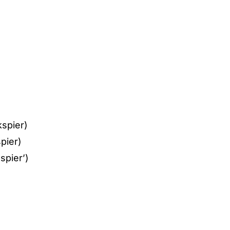
kspier)
pier)
spier’)