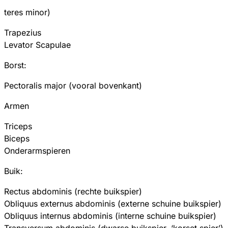
teres minor)
Trapezius
Levator Scapulae
Borst:
Pectoralis major (vooral bovenkant)
Armen
Triceps
Biceps
Onderarmspieren
Buik:
Rectus abdominis (rechte buikspier)
Obliquus externus abdominis (externe schuine buikspier)
Obliquus internus abdominis (interne schuine buikspier)
Transversum abdominis (dwarse buikspier, ‘korset spier’)