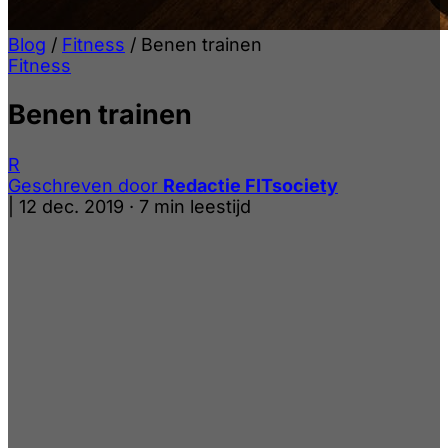
Blog
/
Fitness
/
Benen trainen
Fitness
Benen trainen
R
Geschreven door
Redactie FITsociety
|
12 dec. 2019
·
7 min leestijd