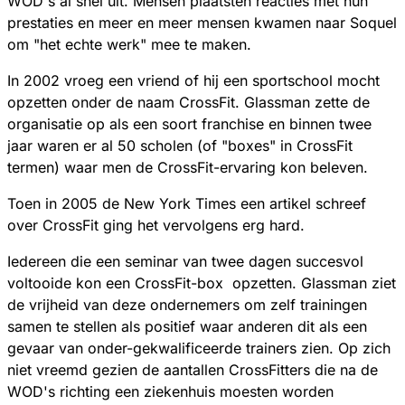
WOD's al snel uit. Mensen plaatsten reacties met hun
prestaties en meer en meer mensen kwamen naar Soquel
om "het echte werk" mee te maken.
In 2002 vroeg een vriend of hij een sportschool mocht
opzetten onder de naam CrossFit. Glassman zette de
organisatie op als een soort franchise en binnen twee
jaar waren er al 50 scholen (of "boxes" in CrossFit
termen) waar men de CrossFit-ervaring kon beleven.
Toen in 2005 de New York Times een artikel schreef
over CrossFit ging het vervolgens erg hard.
Iedereen die een seminar van twee dagen succesvol
voltooide kon een CrossFit-box opzetten. Glassman ziet
de vrijheid van deze ondernemers om zelf trainingen
samen te stellen als positief waar anderen dit als een
gevaar van onder-gekwalificeerde trainers zien. Op zich
niet vreemd gezien de aantallen CrossFitters die na de
WOD's richting een ziekenhuis moesten worden