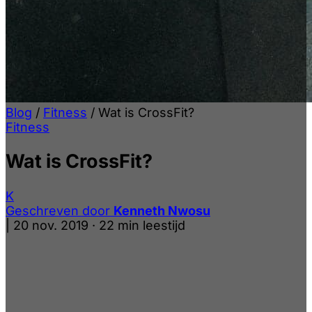
Blog
/
Fitness
/
Wat is CrossFit?
Fitness
Wat is CrossFit?
K
Geschreven door
Kenneth Nwosu
|
20 nov. 2019
·
22 min leestijd