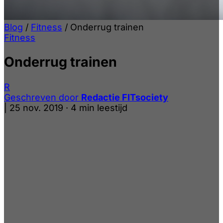
Blog
/
Fitness
/
Onderrug trainen
Fitness
Onderrug trainen
R
Geschreven door
Redactie FITsociety
|
25 nov. 2019
·
4 min leestijd