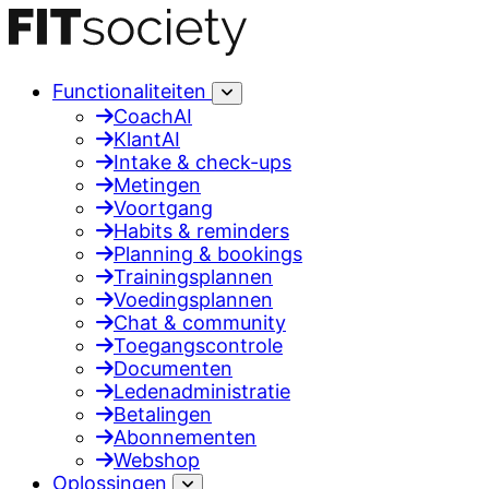
Functionaliteiten
CoachAI
KlantAI
Intake & check-ups
Metingen
Voortgang
Habits & reminders
Planning & bookings
Trainingsplannen
Voedingsplannen
Chat & community
Toegangscontrole
Documenten
Ledenadministratie
Betalingen
Abonnementen
Webshop
Oplossingen