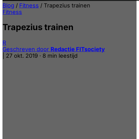
Blog
/
Fitness
/
Trapezius trainen
Fitness
Trapezius trainen
R
Geschreven door
Redactie FITsociety
|
27 okt. 2019
·
8 min leestijd