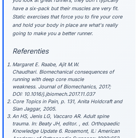
have a six-pack but their muscles are very fit.
Static exercises that force you to fire your core
and hold your body in place are what's really
going to make you a better runner.
Referenties
Margaret E. Raabe, Ajit M.W.
Chaudhari. Biomechanical consequences of
running with deep core muscle
weakness.
Journal of Biomechanics
, 2017;
DOI: 10.1016/j.jbiomech.2017.11.037
Core Topics in Pain, p. 131, Anita Holdcraft and
Sian Jaggar, 2005.
An HS, Jenis LG, Vaccaro AR. Adult spine
trauma. In: Beaty JH, editor. , ed. Orthopaedic
Knowledge Update 6. Rosemont, IL: American