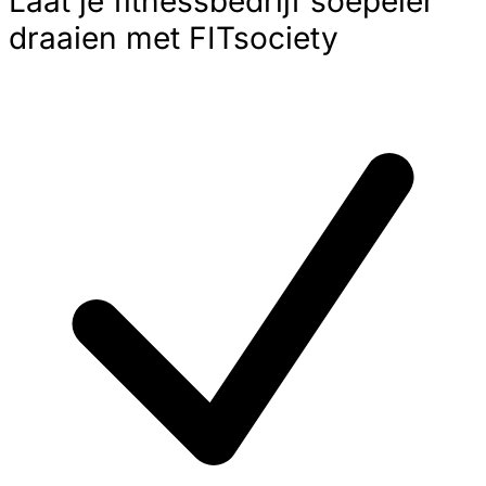
Laat je fitnessbedrijf soepeler
draaien met FITsociety