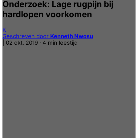
Onderzoek: Lage rugpijn bij
hardlopen voorkomen
K
Geschreven door
Kenneth Nwosu
|
02 okt. 2019
·
4 min leestijd