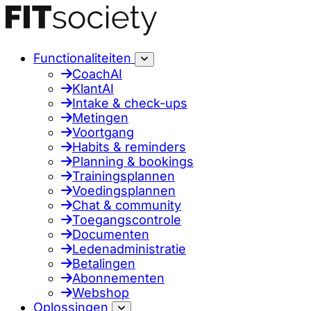
Functionaliteiten
CoachAI
KlantAI
Intake & check-ups
Metingen
Voortgang
Habits & reminders
Planning & bookings
Trainingsplannen
Voedingsplannen
Chat & community
Toegangscontrole
Documenten
Ledenadministratie
Betalingen
Abonnementen
Webshop
Oplossingen