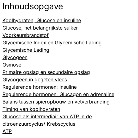
Inhoudsopgave
Koolhydraten, Glucose en insuline
Glucose, het belangrijkste suiker
Voorkeursbrandstof
Glycemische Index en Glycemische Lading
Glycemische Lading
Glycogeen
Osmose
Primaire opslag en secundaire opslag
Glycogeen in gegeten vlees
Regulerende hormonen: Insuline
Regulerende hormonen: Glucagon en adrenaline
Balans tussen spieropbouw en vetverbranding
Timing van koolhdyraten
Glucose als intermediair van ATP in de
citroenzuurcyclus/ Krebscyclus
ATP