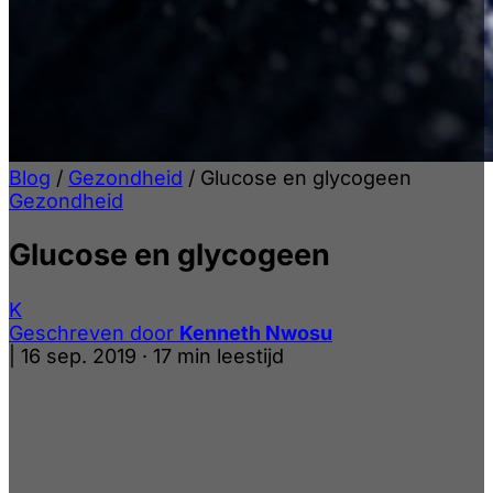
Blog
/
Gezondheid
/
Glucose en glycogeen
Gezondheid
Glucose en glycogeen
K
Geschreven door
Kenneth Nwosu
|
16 sep. 2019
·
17 min leestijd