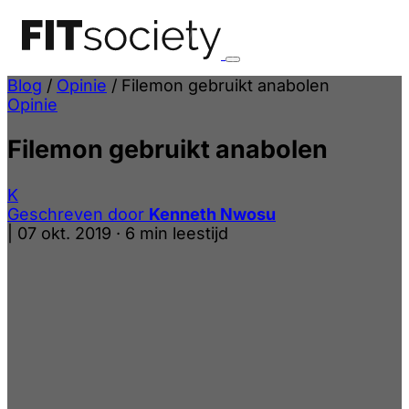
Blog
/
Opinie
/
Filemon gebruikt anabolen
Opinie
Filemon gebruikt anabolen
K
Geschreven door
Kenneth Nwosu
|
07 okt. 2019
·
6 min leestijd